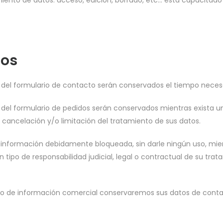
amiento de datos: acceso, edición, borrado, etc… está capacita
tos
 del formulario de contacto serán conservados el tiempo necesar
 del formulario de pedidos serán conservados mientras exista u
 cancelación y/o limitación del tratamiento de sus datos.
información debidamente bloqueada, sin darle ningún uso, mient
ipo de responsabilidad judicial, legal o contractual de su trat
o de información comercial conservaremos sus datos de conta