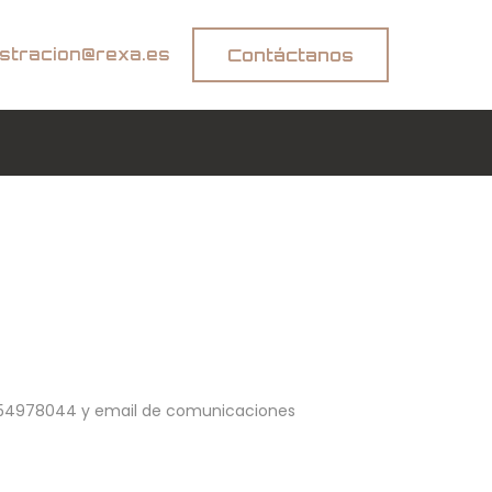
istracion@rexa.es
Contáctanos
IF B54978044 y email de comunicaciones