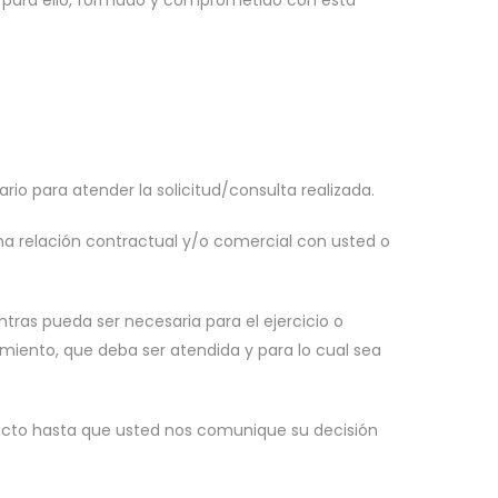
do para ello, formado y comprometido con esta
io para atender la solicitud/consulta realizada.
na relación contractual y/o comercial con usted o
ras pueda ser necesaria para el ejercicio o
amiento, que deba ser atendida y para lo cual sea
cto hasta que usted nos comunique su decisión