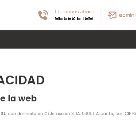
Llámanos ahora
admin
96 520 67 29
VACIDAD
de la web
 SL
. con domicilio en C/Jerusalen 3, 1A. 03001. Alicante, con C