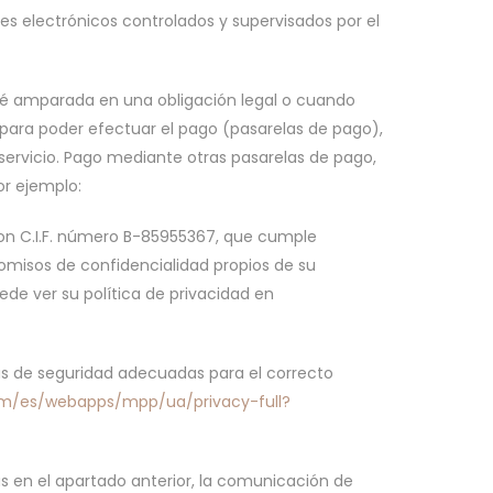
es electrónicos controlados y supervisados por el
té amparada en una obligación legal o cuando
s para poder efectuar el pago (pasarelas de pago),
servicio. Pago mediante otras pasarelas de pago,
or ejemplo:
 con C.I.F. número B-85955367, que cumple
omisos de confidencialidad propios de su
de ver su política de privacidad en
idas de seguridad adecuadas para el correcto
om/es/webapps/mpp/ua/privacy-full?
s en el apartado anterior, la comunicación de