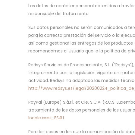
Los datos de carácter personal obtenidos a través
responsable del tratamiento.
Sus datos personales no serán comunicados a ter
para la correcta prestación del servicio o la eje
así como gestionar las entregas de los productos 
recomendamos al usuario que le la política de pr
Redsys Servicios de Procesamiento, S.L. (“Redsys”)
íntegramente con la legislación vigente en mater
actividad. Redsys ha adoptado las medidas técnica
http://www.redsys.es/legal/20200224_política_de
PayPal (Europe) S.à.r.l. et Cie, S.C.A. (R.C.S. Lux
tratamiento de los datos personales de los usuario
locale.x=es_ES#1
Para los casos en los que la comunicación de dato